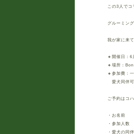
この3人でコ
グルーミング✖
我が家に来て
🔸開催日：6月
🔸場所：Bon
🔸参加費：一
愛犬同伴可
ご予約はコハ
・お名前
・参加人数
・愛犬の同