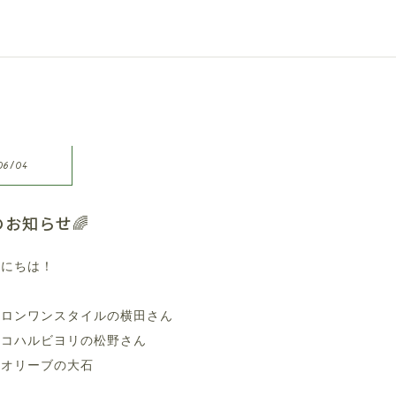
06/04
お知らせ🌈
んにちは！
サロンワンスタイルの横田さん
ンコハルビヨリの松野さん
スオリーブの大石