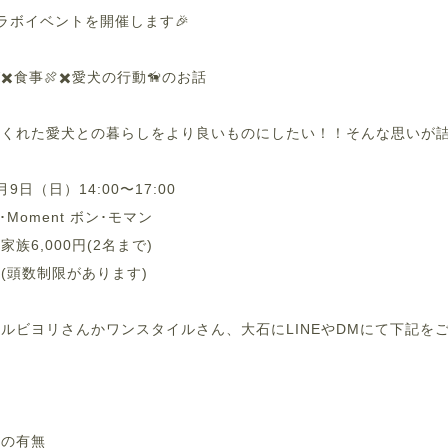
ラボイベントを開催します🎉
️食事🍖✖️愛犬の行動🦮のお話
くれた愛犬との暮らしをより良いものにしたい！！そんな思いが詰
9日（日）14:00〜17:00
･Moment ボン･モマン
家族6,000円(2名まで)
(頭数制限があります)
ルビヨリさんかワンスタイルさん、大石にLINEやDMにて下記をご記
伴の有無